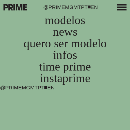
@PRIMEMGMT
PT
EN
modelos
news
quero ser modelo
infos
time prime
instaprime
@PRIMEMGMT
PT
EN