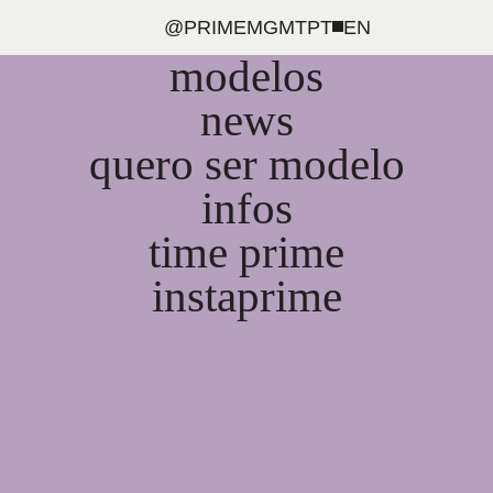
@PRIMEMGMT
PT
EN
modelos
news
quero ser modelo
infos
time prime
instaprime