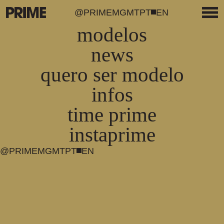
@PRIMEMGMT
PT
EN
modelos
news
quero ser modelo
infos
time prime
instaprime
@PRIMEMGMT
PT
EN