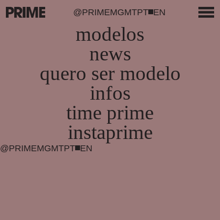
@PRIMEMGMT
PT
EN
modelos
news
quero ser modelo
infos
time prime
instaprime
@PRIMEMGMT
PT
EN