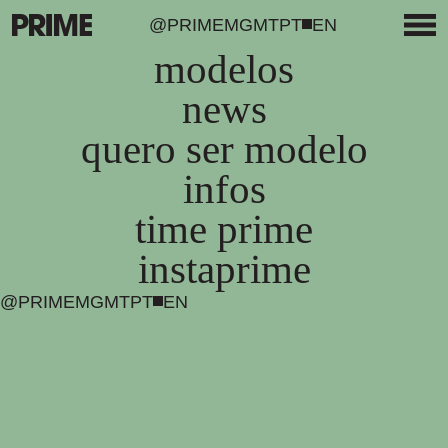
@PRIMEMGMT
PT
EN
modelos
news
quero ser modelo
infos
time prime
instaprime
@PRIMEMGMT
PT
EN