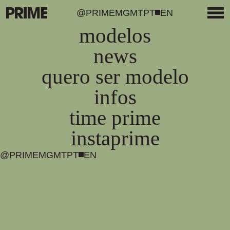
@PRIMEMGMT
PT
EN
modelos
news
quero ser modelo
infos
time prime
instaprime
@PRIMEMGMT
PT
EN