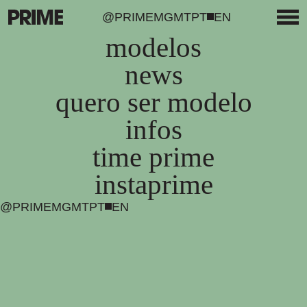
@PRIMEMGMT
PT
EN
modelos
news
quero ser modelo
infos
time prime
instaprime
@PRIMEMGMT
PT
EN