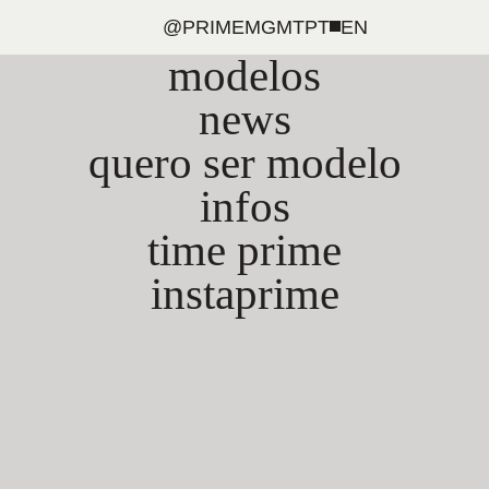
@PRIMEMGMT
PT
EN
modelos
news
quero ser modelo
infos
time prime
instaprime