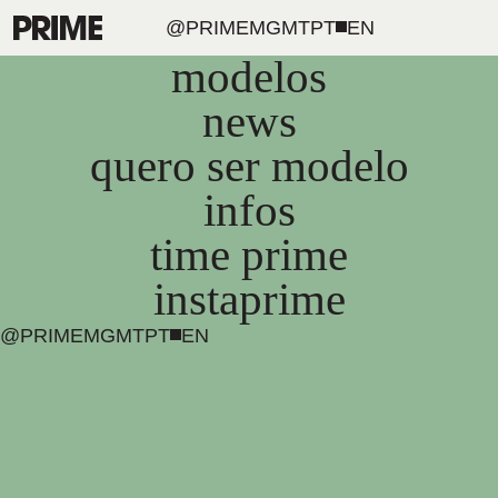
@PRIMEMGMT
PT
EN
modelos
news
quero ser modelo
infos
time prime
instaprime
@PRIMEMGMT
PT
EN